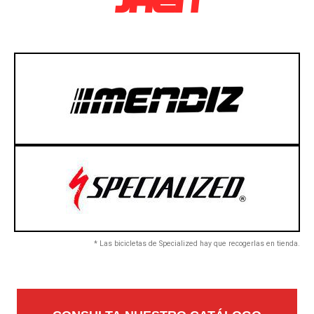
JAEN
* Las bicicletas de Specialized hay que recogerlas en tienda.